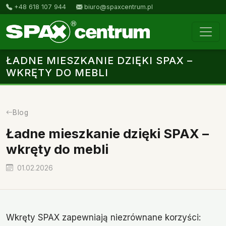
+48 618 107 944
biuro@spaxcentrum.pl
ŁADNE MIESZKANIE DZIĘKI SPAX –
WKRĘTY DO MEBLI
Blog
Ładne mieszkanie dzięki SPAX –
wkręty do mebli
01.02.2026
Wkręty SPAX zapewniają niezrównane korzyści: