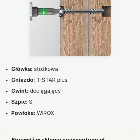
Główka:
stożkowa
Gniazdo:
T-STAR plus
Gwint:
dociągający
Szpic:
S
Powłoka:
WIROX
Sprawdź w sklepie spaxcentrum.pl