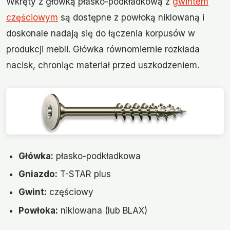
Wkręty z główką płasko-podkładkową z
gwintem
częściowym
są dostępne z powłoką niklowaną i
doskonale nadają się do łączenia korpusów w
produkcji mebli. Główka równomiernie rozkłada
nacisk, chroniąc materiał przed uszkodzeniem.
Główka:
płasko-podkładkowa
Gniazdo:
T-STAR plus
Gwint:
częściowy
Powłoka:
niklowana (lub BLAX)