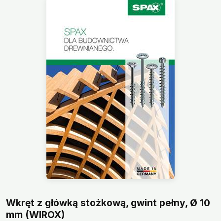
Wkręt z główką stożkową, gwint pełny, Ø 10
mm (WIROX)