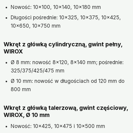
Nowość: 10×100, 10×140, 10×180 mm
Długości pośrednie: 10×325, 10×375, 10×425,
10×650, 10×750 mm
Wkręt z główką cylindryczną, gwint pełny,
WIROX
Ø 8 mm: nowość 8×120, 8×140 mm; pośrednie:
325/375/425/475 mm
Ø 10 mm: nowość w długościach od 120 mm do
800 mm
Wkręt z główką talerzową, gwint częściowy,
WIROX, Ø 10 mm
Nowość: 10×425, 10×475 i 10×500 mm