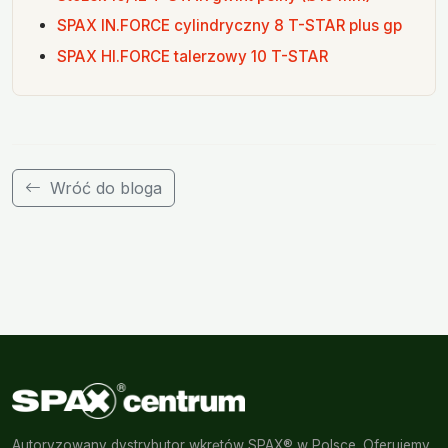
SPAX IN.FORCE cylindryczny 8 T-STAR plus gp
SPAX HI.FORCE talerzowy 10 T-STAR
Wróć do bloga
Autoryzowany dystrybutor wkrętów SPAX® w Polsce. Oferujemy